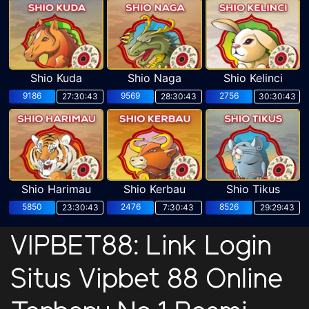
Shio Kuda
Shio Naga
Shio Kelinci
9186
9569
2756
27:30:42
28:30:42
30:30:42
Shio Harimau
Shio Kerbau
Shio Tikus
5850
2476
8526
23:30:42
7:30:42
29:29:42
VIPBET88: Link Login
Situs Vipbet 88 Online