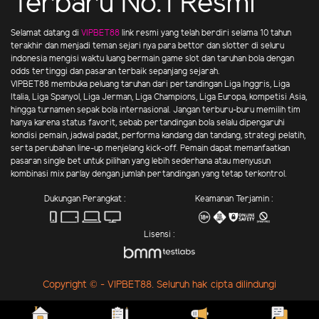
Terbaru No.1 Resmi
Selamat datang di
VIPBET88
link resmi yang telah berdiri selama 10 tahun
terakhir dan menjadi teman sejari nya para bettor dan slotter di seluru
indonesia mengisi waktu luang bermain game slot dan taruhan bola dengan
odds tertinggi dan pasaran terbaik sepanjang sejarah.
VIPBET88 membuka peluang taruhan dari pertandingan Liga Inggris, Liga
Italia, Liga Spanyol, Liga Jerman, Liga Champions, Liga Europa, kompetisi Asia,
hingga turnamen sepak bola internasional. Jangan terburu-buru memilih tim
hanya karena status favorit, sebab pertandingan bola selalu dipengaruhi
kondisi pemain, jadwal padat, performa kandang dan tandang, strategi pelatih,
serta perubahan line-up menjelang kick-off. Pemain dapat memanfaatkan
pasaran single bet untuk pilihan yang lebih sederhana atau menyusun
kombinasi mix parlay dengan jumlah pertandingan yang tetap terkontrol.
Dukungan Perangkat :
Keamanan Terjamin :
Lisensi :
Copyright © - VIPBET88. Seluruh hak cipta dilindungi