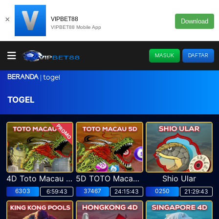
×
VIPBET88
Download
VIPBET88 Mobile App
MASUK
DAFTAR
BERANDA
togel
TOGEL
PROMO
4D Toto Macau Pools
5D TOTO Macau POOLS
Shio Ular
6303
37467
0250
6:59:42
24:15:42
21:29:42